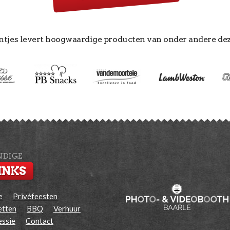
ntjes levert hoogwaardige producten van onder andere de
DIGE
INKS
e
Privéfeesten
etten
BBQ
Verhuur
essie
Contact