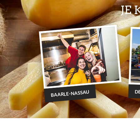
JE
D
BAARLE-NASSAU