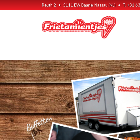
Reuth 2
•
5111 EW Baarle-Nassau (NL)
•
T. +31 6