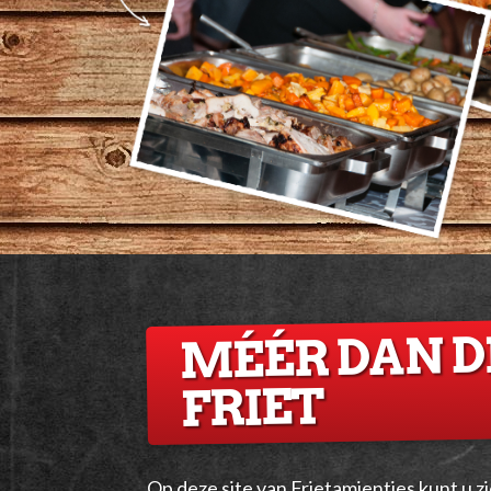
MÉÉR DAN D
FRIET
Op deze site van Frietamientjes kunt u z