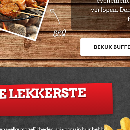
evenement z
verlopen. Den
BEKIJK BUFF
E LEKKERSTE
ien welke mogelijkheden wij voor u in huis hebben.