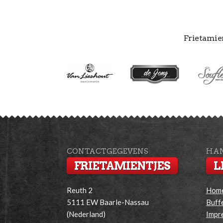
Frietamie
CONTACTGEGEVENS
HAN
FRIETAMIENTJES
L
Reuth 2
Hom
5111 EW Baarle-Nassau
Buff
(Nederland)
Impr