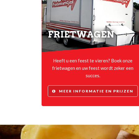
FRIETWAGEN
Heeft u een feest te vieren? Boek onze
frietwagen en uw feest wordt zeker een
succes.
MEER INFORMATIE EN PRIJZEN