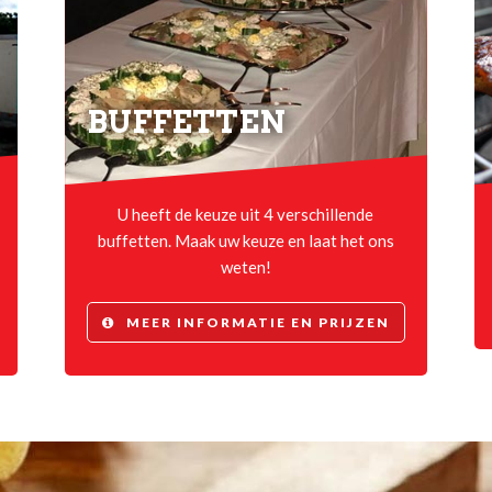
BUFFETTEN
U heeft de keuze uit 4 verschillende
buffetten. Maak uw keuze en laat het ons
weten!
MEER INFORMATIE EN PRIJZEN